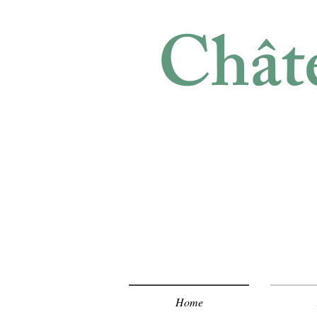
Châte
Home